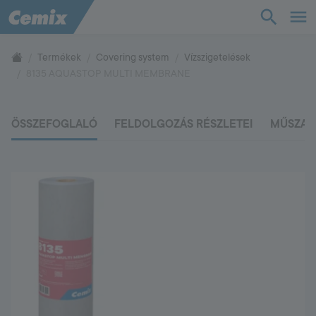
TudásTár
Termékek
Covering system
Vízszigetelések
8135 AQUASTOP MULTI MEMBRANE
Termékek
ÖSSZEFOGLALÓ
FELDOLGOZÁS RÉSZLETEI
MŰSZAK
Támogatás
Cég
Kapcsolat
Vevőszolgálat
+36 88 590 500