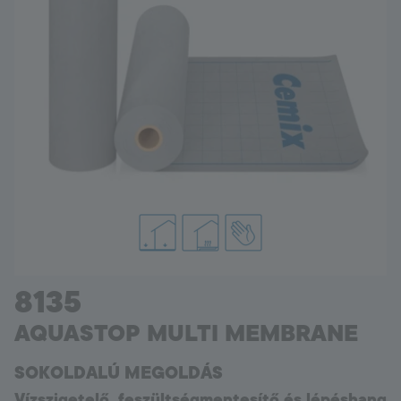
Hungary
Language:
HU
8135
AQUASTOP MULTI MEMBRANE
SOKOLDALÚ MEGOLDÁS
Vízszigetelő, feszültségmentesítő és lépéshang