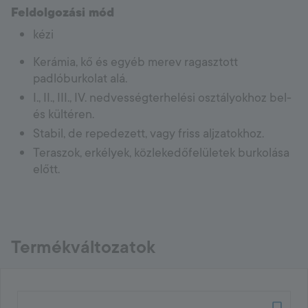
Feldolgozási mód
kézi
Kerámia, kő és egyéb merev ragasztott
padlóburkolat alá.
I., II., III., IV. nedvességterhelési osztályokhoz bel-
és kültéren.
Stabil, de repedezett, vagy friss aljzatokhoz.
Teraszok, erkélyek, közlekedőfelületek burkolása
előtt.
Termékváltozatok