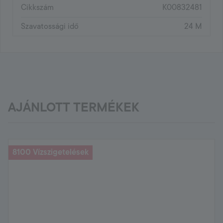
Cikkszám
K00832481
Szavatossági idő
24 M
AJÁNLOTT TERMÉKEK
8100 Vízszigetelések