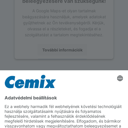
beleegyezésére van szükségünk!
A Google Maps-et olyan tartalmak
beágyazására használjuk, amelyek adatokat
gyűjthetnek az Ön tevékenységéről. Kérjük,
olvassa el a részleteket, és fogadja el a
szolgáltatást a tartalom megtekintéséhez.
További információk
Elfogadás
powered by
Usercentrics Consent
Management Platform
Feldolgozás részletei
Tudjon meg többet a termék feldolgozásának
technikai részleteiről