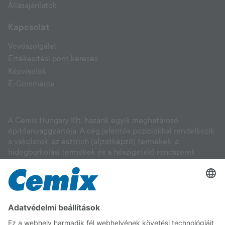
Állásajánlatok
Kapcsolat
Vevőszolgálat
Értékesítési pont keresés
Képviselők
E-Commerce
A Cemix Hungary Kft. hazánk egyik meghatározó
építőanyaggyártója. A cég jelentős pozíciókkal rendelkezik
a vakolatok, az esztrich (aljzatképző) termékek, a
hidegburkolási termékek és a hőszigetelő rendszerek
piacán, valamint alapításától fogva intenzív kutatás-
fejlesztési tevékenységet végez, és elsőként igyekszik
reagálni a vásárlói igényekre. Segítünk Önnek kiválasztani
a megfelelő anyagot legyen szó új építésről, felújításról,
környezettudatos megoldásokról. A CEMIX minőségére
számíthat!