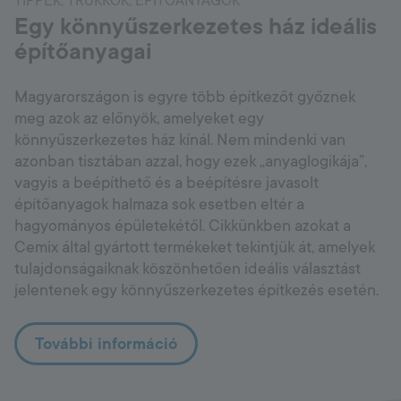
TIPPEK, TRÜKKÖK, ÉPÍTŐANYAGOK
Egy könnyűszerkezetes ház ideális
építőanyagai
Magyarországon is egyre több építkezőt győznek
meg azok az előnyök, amelyeket egy
könnyűszerkezetes ház kínál. Nem mindenki van
azonban tisztában azzal, hogy ezek „anyaglogikája”,
vagyis a beépíthető és a beépítésre javasolt
építőanyagok halmaza sok esetben eltér a
hagyományos épületekétől. Cikkünkben azokat a
Cemix által gyártott termékeket tekintjük át, amelyek
tulajdonságaiknak köszönhetően ideális választást
jelentenek egy könnyűszerkezetes építkezés esetén.
További információ