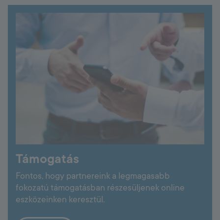
Támogatás
Fontos, hogy partnereink a legmagasabb
fokozatú támogatásban részesüljenek online
eszközeinken keresztül.