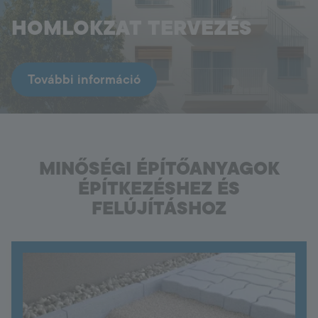
HOMLOKZAT TERVEZÉS
Hungary
Language:
HU
További információ
MINŐSÉGI ÉPÍTŐANYAGOK
ÉPÍTKEZÉSHEZ ÉS
FELÚJÍTÁSHOZ