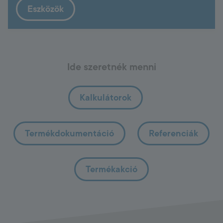
Eszközök
Ide szeretnék menni
Kalkulátorok
Termékdokumentáció
Referenciák
Termékakció