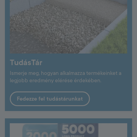
TudásTár
Ismerje meg, hogyan alkalmazza termékeinket a
legjobb eredmény elérése érdekében.
Fedezze fel tudástárunkat