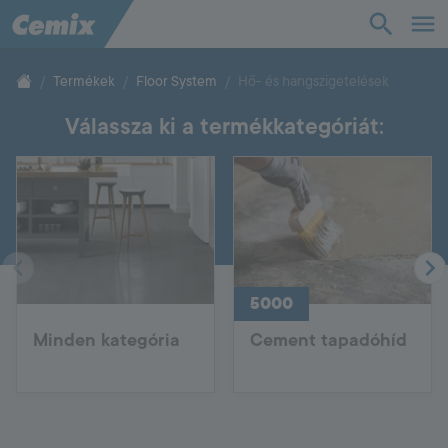
TudásTár
Termékek
Floor System
Hő- és hangszigetelések
Válassza ki a termékkategóriát:
Termékek
Támogatás
Cég
5000
Kapcsolat
Minden kategória
Cement tapadóhíd
Vevőszolgálat
+36 88 590 500