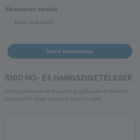
Alkalmazási terület
Hungary
Language:
HU
Belül: csak padló
Szűrő alkalmazása
5100 HŐ- ÉS HANGSZIGETELÉSEK
Hőszigeteléssel és lépéshang-gátlással rendelkező
kiegyenlítő réteg úsztatott esztrich alatt.