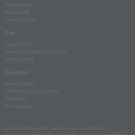
Kalkulátorok
Referenciák
Cemix Videótár
Cég
Cégtörténet
Fenntarthatósági irányelvünk
Állásajánlatok
Kapcsolat
Vevőszolgálat
Értékesítési pont keresés
Képviselők
E-Commerce
A Cemix Hungary Kft. hazánk egyik meghatározó
építőanyaggyártója. A cég jelentős pozíciókkal rendelkezik