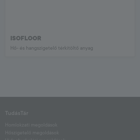
ISOFLOOR
Hő- és hangszigetelő térkitöltő anyag
TudásTár
Homlokzati megoldások
Hőszigetelő megoldások