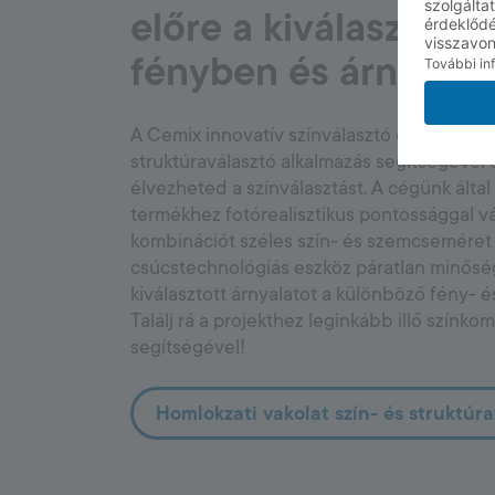
előre a kiválasztott 
fényben és árnyékb
A Cemix innovatív színválasztó eszközével, 
struktúraválasztó alkalmazás segítségével
élvezheted a színválasztást. A cégünk által
termékhez fotórealisztikus pontossággal vá
kombinációt széles szín- és szemcseméret 
csúcstechnológiás eszköz páratlan minősé
kiválasztott árnyalatot a különböző fény- 
Találj rá a projekthez leginkább illő színk
segítségével!
Homlokzati vakolat szín- és struktúra