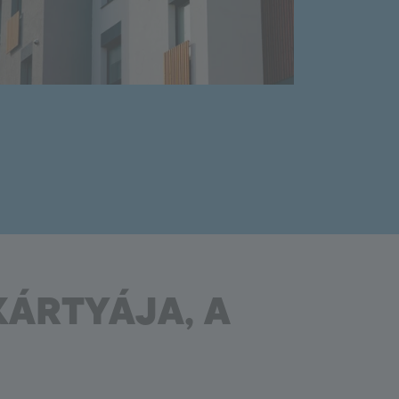
9000
Outdoor System
Habarcsok
Kőrögzítők
Kőfugázók
Szárazbetonok
KÁRTYÁJA, A