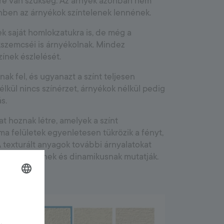
yre van szükség. Az árnyék azonban nem
nben az árnyékok színtelenek lennének.
k saját homlokzatukra is, de még a
szemcséi is árnyékolnak. Mindez
zínek észlelését.
nak fel, és ugyanazt a színt teljesen
élkül nincs színérzet, árnyékok nélkül pedig
s.
t hoznak létre, amelyek a színt
ma felületek egyenletesen tükrözik a fényt,
 texturált anyagok további árnyalatokat
íneket élénknek és dinamikusnak mutatják.