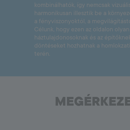
5000
Aljzatkiegyenlítés: a tartós burkolat titka
kombinálhatók, így nemcsak vizuáli
harmonikusan illesztik be a környe
a fényviszonyoktól, a megvilágítást
Floor System
Célunk, hogy ezen az oldalon olyan
Cement tapadóhíd
háztulajdonosoknak és az építőkne
Hő- és hangszigetelések
döntéseket hozhatnak a homlokzati 
Esztrichek
Aljzat alapozók
terén.
Aljzatkiegyenlítők
Kiegészítők
MEGÉRKEZET