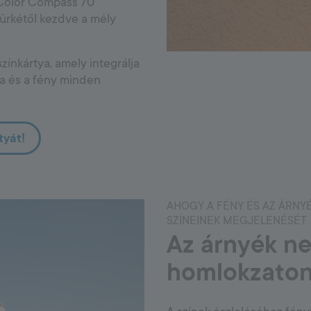
 Color Compass 70
szürkétől kezdve a mély
színkártya, amely integrálja
rma és a fény minden
tyát!
AHOGY A FÉNY ÉS AZ ÁRNY
SZÍNEINEK MEGJELENÉSÉT
Az árnyék ne
homlokzato