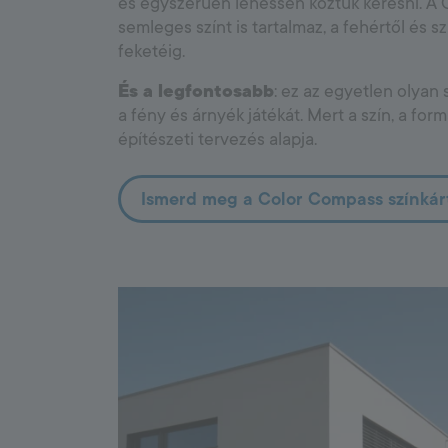
és egyszerűen lehessen köztük keresni. A
semleges színt is tartalmaz, a fehértől és 
feketéig.
És a legfontosabb
: ez az egyetlen olyan 
a fény és árnyék játékát. Mert a szín, a fo
építészeti tervezés alapja.
Ismerd meg a Color Compass színkár