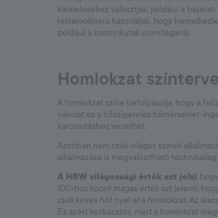
kiemeléséhez választják, például a bejárati
reklámcélokra használják, hogy kiemelkedj
például a benzinkutak színvilágánál.
Homlokzat színterve
A homlokzat színe befolyásolja, hogy a felü
vakolat és a hőszigetelés hőmérséklet-ing
károsodáshoz vezethet.
Azonban nem csak világos színek alkalmazh
alkalmazása is megvalósítható technikaila
A HBW világossági érték azt jelzi
, hog
100-hoz közeli magas érték azt jelenti, ho
csak kevés hőt nyel el a homlokzat. Az ala
Ez azért kockázatos, mert a homlokzat m