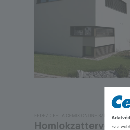
FEDEZD FEL A CEMIX ONLINE SZÍNVÁLASZTÓ
Homlokzattervezés: 