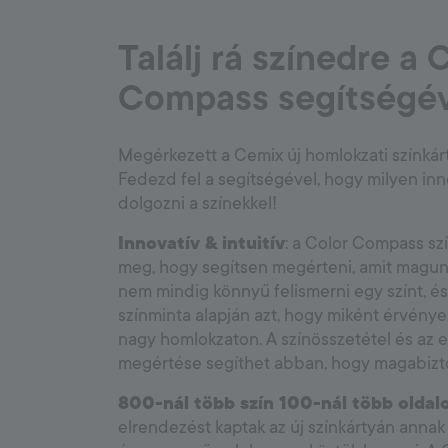
Találj rá színedre a
Compass segítségév
Megérkezett a Cemix új homlokzati színkár
Fedezd fel a segítségével, hogy milyen inn
dolgozni a színekkel!
Innovatív & intuitív
: a Color Compass sz
meg, hogy segítsen megérteni, amit magunk
nem mindig könnyű felismerni egy színt, és
színminta alapján azt, hogy miként érvény
nagy homlokzaton. A színösszetétel és az
megértése segíthet abban, hogy magabiz
800-nál több szín 100-nál több oldal
elrendezést kaptak az új színkártyán ann