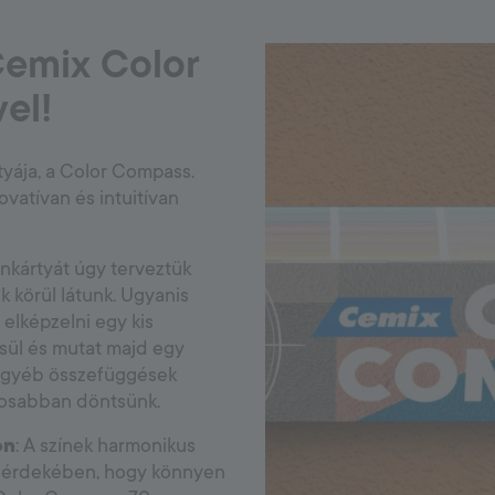
 Cemix Color
el!
tyája, a Color Compass.
ovatívan és intuitívan
ínkártyát úgy terveztük
 körül látunk. Ugyanis
 elképzelni egy kis
esül és mutat majd egy
 egyéb összefüggések
tosabban döntsünk.
on
: A színek harmonikus
ak érdekében, hogy könnyen