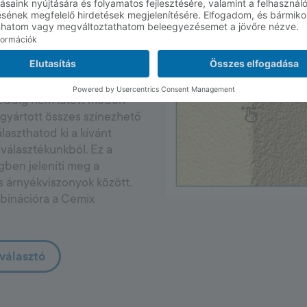
színeket
an!
homlokzati vakolat szín- és
 eddig nem látott módon
 gyártott összes színezhető
laszthatod ki a kívánt
választékunkból. Ez a
gben jeleníti meg a
és árnyékviszonyok között.
ombinációra a Cemix
választó