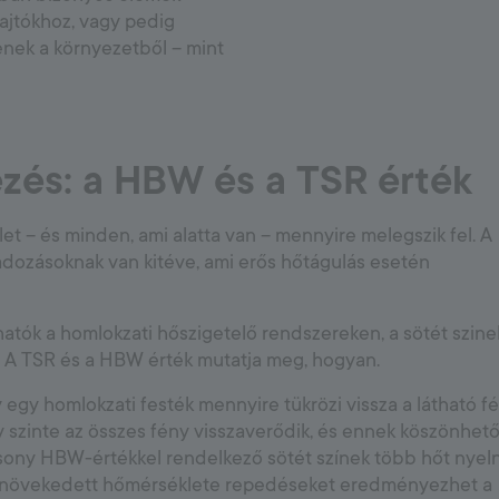
 ajtókhoz, vagy pedig
enek a környezetből – mint
zés: a HBW és a TSR érték
let – és minden, ami alatta van – mennyire melegszik fel. A
adozásoknak van kitéve, ami erős hőtágulás esetén
atók a homlokzati hőszigetelő rendszereken, a sötét szine
g. A TSR és a HBW érték mutatja meg, hogyan.
y egy homlokzati festék mennyire tükrözi vissza a látható fé
gy szinte az összes fény visszaverődik, és ennek köszönhet
csony HBW-értékkel rendelkező sötét színek több hőt nyeln
egnövekedett hőmérséklete repedéseket eredményezhet a