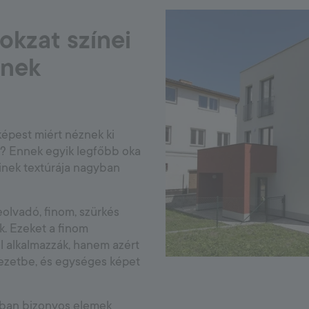
okzat színei
enek
épest miért néznek ki
n? Ennek egyik legfőbb oka
einek textúrája nagyban
olvadó, finom, szürkés
k. Ezeket a finom
l alkalmazzák, hanem azért
yezetbe, és egységes képet
alában bizonyos elemek