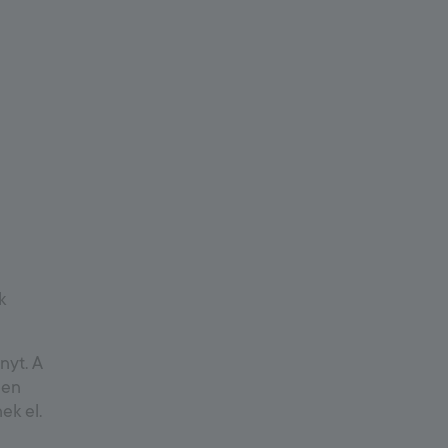
k
nyt. A
ően
ek el.