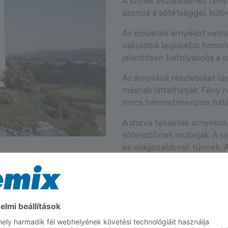
A színek észleléséhez fén
azonos a sötétséggel, külö
Az épületek árnyékot vetne
vakolatok legkisebb homok
jelentősen befolyásolja a s
Az árnyékok részleteket tár
másnak láttathatják. Fény n
nincs háromdimenziós hatá
A durva felületek árnyékoka
sötétebbnek mutatják. A si
és világosabbnak tűnnek. A
hoznak létre, amelyek a sz
JÁT!
próbáld ki