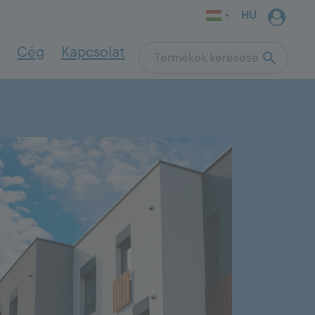
HU
Cég
Kapcsolat
Search
INDOOR WALL
SYSTEM
ások
Felújító megoldások
4000
e
Nedves, sóterhelt falak felújítása
Falszárító vakolatrendszerek
Indoor wall system
Vályogházak felújítása
Beton javítása tartós megoldással
Beltéri alapozók
A homlokzatfelújítás menete
Beltéri alapvakolatok
Simító- és hézagolóanyagok
Természetes építőanyagok
Beltéri festékek
Kerti megoldások
s megoldás
Műkő készítése házilag
Gyorskötő beton kerti munkákhoz
Terasz felújítás lépésről-lépésre
dat?
OUTDOOR
SYSTEM