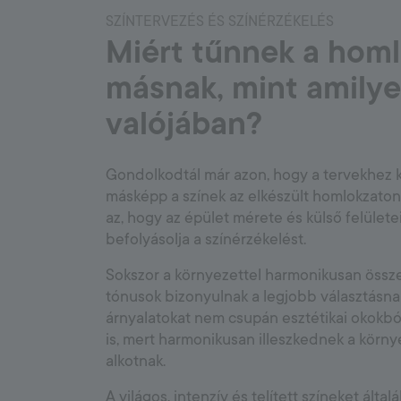
SZÍNTERVEZÉS ÉS SZÍNÉRZÉKELÉS
Miért tűnnek a homl
másnak, mint amily
valójában?
Gondolkodtál már azon, hogy a tervekhez k
másképp a színek az elkészült homlokzato
az, hogy az épület mérete és külső felület
befolyásolja a színérzékelést.
Sokszor a környezettel harmonikusan össze
tónusok bizonyulnak a legjobb választásna
árnyalatokat nem csupán esztétikai okokbó
is, mert harmonikusan illeszkednek a körn
alkotnak.
A világos, intenzív és telített színeket ált