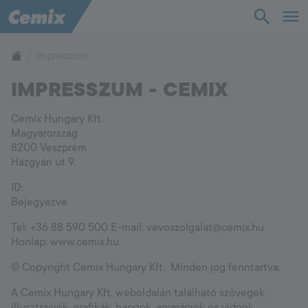
TudásTár
Impresszum
IMPRESSZUM - CEMIX
Termékek
Cemix Hungary Kft.
Támogatás
Magyarország
8200 Veszprém
Házgyári út 9.
Cég
ID:
Bejegyezve
Kapcsolat
Tel: +36 88 590 500 E-mail: vevoszolgalat@cemix.hu
Honlap: www.cemix.hu.
Vevőszolgálat
+36 88 590 500
© Copyright Cemix Hungary Kft. Minden jog fenntartva.
A Cemix Hungary Kft. weboldalán található szövegek,
illusztrációk, grafikák, hangok, animációk és videók,