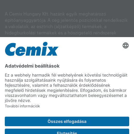
A Cemix Hungary Kft. hazánk egyik meghatározó
építőanyaggyártója. A cég jelentős pozíciókkal rendelkezik
a vakolatok, az esztrich (aljzatképző) termékek, a
hidegburkolási termékek és a hőszigetelő rendszerek
piacán, valamint alapításától fogva intenzív kutatás-
fejlesztési tevékenységet végez, és elsőként igyekszik
reagálni a vásárlói igényekre. Segítünk Önnek kiválasztani
a megfelelő anyagot legyen szó új építésről, felújításról,
környezettudatos megoldásokról. A CEMIX minőségére
számíthat!
Copyright © 2025 Cemix Hungary Kft.
Impresszum
Adatvédelem
Cookie
ÁSZF
Chat
szabályzat
adatkezelési
szabályzat
Facebook
Instagram
Youtube