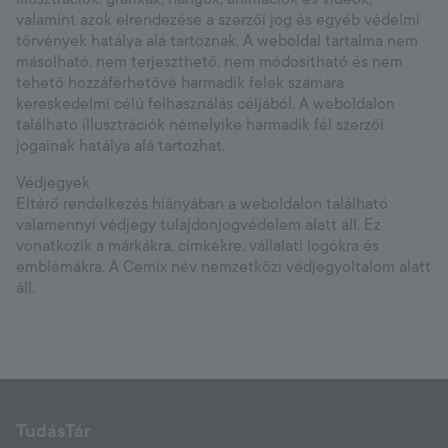
valamint azok elrendezése a szerzői jog és egyéb védelmi
Hungary
törvények hatálya alá tartoznak. A weboldal tartalma nem
másolható, nem terjeszthető, nem módosítható és nem
Language:
HU
tehető hozzáférhetővé harmadik felek számára
kereskedelmi célú felhasználás céljából. A weboldalon
található illusztrációk némelyike harmadik fél szerzői
jogainak hatálya alá tartozhat.
Védjegyek
Eltérő rendelkezés hiányában a weboldalon található
valamennyi védjegy tulajdonjogvédelem alatt áll. Ez
vonatkozik a márkákra, címkékre, vállalati logókra és
emblémákra. A Cemix név nemzetközi védjegyoltalom alatt
áll.
TudásTár