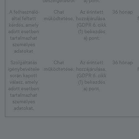
beszélgetésről.
a) pont.
A felhasználó
Chat
Az érintett
36 hónap
által feltett
működtetése.
hozzájárulása.
kérdés, amely
(GDPR 6. cikk
adott esetben
(1) bekezdés
tartalmazhat
a) pont.
személyes
adatokat
Szolgáltatás
Chat
Az érintett
36 hónap
igénybevétele
működtetése.
hozzájárulása.
során kapott
(GDPR 6. cikk
válasz, amely
(1) bekezdés
adott esetben
a) pont.
tartalmazhat
személyes
adatokat,