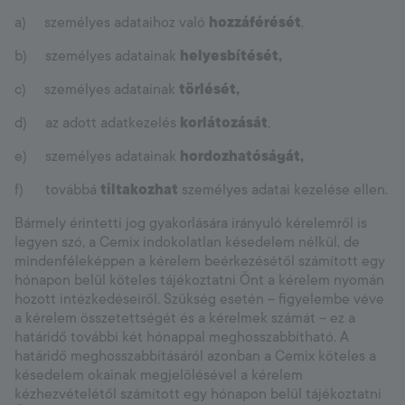
a) személyes adataihoz való
hozzáférését
,
b) személyes adatainak
helyesbítését,
c) személyes adatainak
törlését,
d) az adott adatkezelés
korlátozását
,
e) személyes adatainak
hordozhatóságát,
f) továbbá
tiltakozhat
személyes adatai kezelése ellen.
Bármely érintetti jog gyakorlására irányuló kérelemről is
legyen szó, a Cemix indokolatlan késedelem nélkül, de
mindenféleképpen a kérelem beérkezésétől számított egy
hónapon belül köteles tájékoztatni Önt a kérelem nyomán
hozott intézkedéseiről. Szükség esetén – figyelembe véve
a kérelem összetettségét és a kérelmek számát – ez a
határidő további két hónappal meghosszabbítható. A
határidő meghosszabbításáról azonban a Cemix köteles a
késedelem okainak megjelölésével a kérelem
kézhezvételétől számított egy hónapon belül tájékoztatni