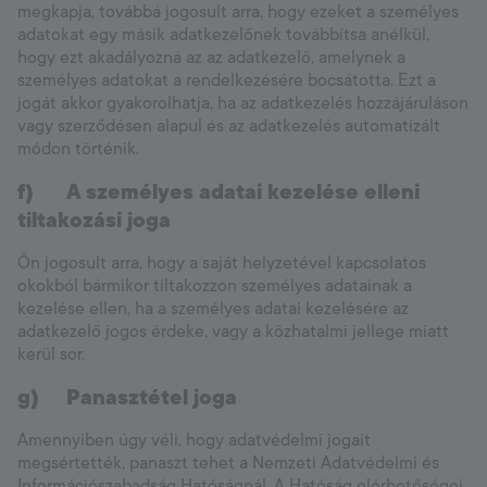
megkapja, továbbá jogosult arra, hogy ezeket a személyes
adatokat egy másik adatkezelőnek továbbítsa anélkül,
hogy ezt akadályozná az az adatkezelő, amelynek a
személyes adatokat a rendelkezésére bocsátotta. Ezt a
jogát akkor gyakorolhatja, ha az adatkezelés hozzájáruláson
vagy szerződésen alapul és az adatkezelés automatizált
módon történik.
f)
A személyes adatai kezelése elleni
tiltakozási joga
Ön jogosult arra, hogy a saját helyzetével kapcsolatos
okokból bármikor tiltakozzon személyes adatainak a
kezelése ellen, ha a személyes adatai kezelésére az
adatkezelő jogos érdeke, vagy a közhatalmi jellege miatt
kerül sor.
g)
Panasztétel joga
Amennyiben úgy véli, hogy adatvédelmi jogait
megsértették, panaszt tehet a Nemzeti Adatvédelmi és
Információszabadság Hatóságnál. A Hatóság elérhetőségei