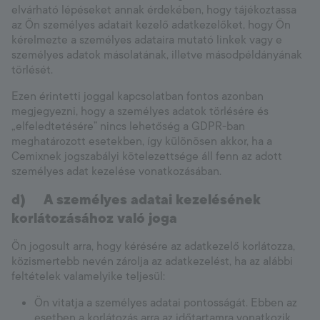
elvárható lépéseket annak érdekében, hogy tájékoztassa
az Ön személyes adatait kezelő adatkezelőket, hogy Ön
kérelmezte a személyes adataira mutató linkek vagy e
személyes adatok másolatának, illetve másodpéldányának
törlését.
Ezen érintetti joggal kapcsolatban fontos azonban
megjegyezni, hogy a személyes adatok törlésére és
„elfeledtetésére” nincs lehetőség a GDPR-ban
meghatározott esetekben, így különösen akkor, ha a
Cemixnek jogszabályi kötelezettsége áll fenn az adott
személyes adat kezelése vonatkozásában.
d)
A személyes adatai kezelésének
korlátozásához való joga
Ön jogosult arra, hogy kérésére az adatkezelő korlátozza,
közismertebb nevén zárolja az adatkezelést, ha az alábbi
feltételek valamelyike teljesül:
Ön vitatja a személyes adatai pontosságát. Ebben az
esetben a korlátozás arra az időtartamra vonatkozik,