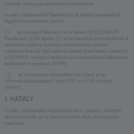
európai uniós jogszabályaival összhangban.
Hungary
A jelen Adatkezelési Tájékoztató az alábbi jogszabályok
Language:
HU
figyelembevételével készült:
1.1. az Európai Parlament és a Tanács (EU) 2016/679
Rendelete (2016. április 27.) a természetes személyeknek a
személyes adatok kezelése tekintetében történő
védelméről és az ilyen adatok szabad áramlásáról, valamint
a 95/46/EK rendelet hatályon kívül helyezéséről (általános
adatvédelmi rendelet; GDPR);
1.2. az információs önrendelkezési jogról és az
információszabadságról szóló 2011. évi CXII. törvény
(Infotv.);
I. HATÁLY
A jelen adatkezelési tájékoztató azon személy (érintett)
részére készült, aki a Cemix Userlike chat alkalmazását
használja.