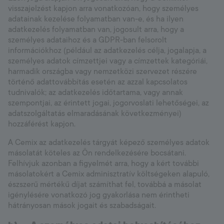
visszajelzést kapjon arra vonatkozóan, hogy személyes
adatainak kezelése folyamatban van-e, és ha ilyen
adatkezelés folyamatban van, jogosult arra, hogy a
személyes adataihoz és a GDPR-ban felsorolt
információkhoz (például az adatkezelés célja, jogalapja, a
személyes adatok címzettjei vagy a címzettek kategóriái,
harmadik országba vagy nemzetközi szervezet részére
történő adattovábbítás esetén az azzal kapcsolatos
tudnivalók; az adatkezelés időtartama, vagy annak
szempontjai, az érintett jogai, jogorvoslati lehetőségei, az
adatszolgáltatás elmaradásának következményei)
hozzáférést kapjon.
A Cemix az adatkezelés tárgyát képező személyes adatok
másolatát köteles az Ön rendelkezésére bocsátani.
Felhívjuk azonban a figyelmét arra, hogy a kért további
másolatokért a Cemix adminisztratív költségeken alapuló,
észszerű mértékű díjat számíthat fel, továbbá a másolat
igénylésére vonatkozó jog gyakorlása nem érintheti
hátrányosan mások jogait és szabadságait.