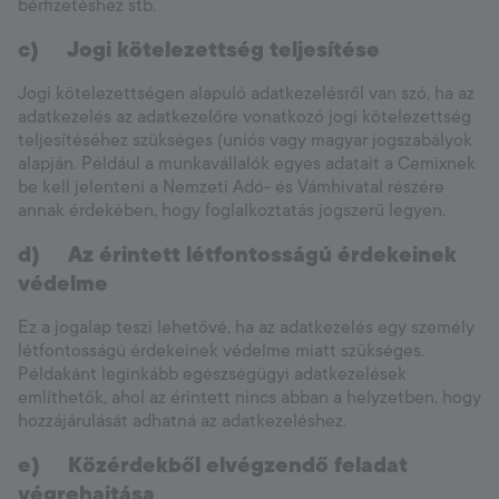
bérfizetéshez stb.
c)
Jogi kötelezettség teljesítése
Jogi kötelezettségen alapuló adatkezelésről van szó, ha az
adatkezelés az adatkezelőre vonatkozó jogi kötelezettség
teljesítéséhez szükséges (uniós vagy magyar jogszabályok
alapján. Például a munkavállalók egyes adatait a Cemixnek
be kell jelenteni a Nemzeti Adó- és Vámhivatal részére
annak érdekében, hogy foglalkoztatás jogszerű legyen.
d)
Az érintett létfontosságú érdekeinek
védelme
Ez a jogalap teszi lehetővé, ha az adatkezelés egy személy
létfontosságú érdekeinek védelme miatt szükséges.
Példakánt leginkább egészségügyi adatkezelések
említhetők, ahol az érintett nincs abban a helyzetben, hogy
hozzájárulását adhatná az adatkezeléshez.
e)
Közérdekből elvégzendő feladat
végrehajtása