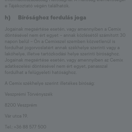
e Tájékoztató végén találhatók.
h)
Bírósághoz fordulás joga
Jogainak megsértése esetén, vagy amennyiben a Cemix
döntésével nem ért egyet – annak közlésétől számított 30
napon belül – Ön a Cemixszel szemben közvetlenül is
fordulhat jogorvoslatért annak székhelye szerinti vagy a
lakóhelye, illetve tartózkodási helye szerinti bírósághoz.
Jogainak megsértése esetén, vagy amennyiben az Cemix
adatkezelési döntésével nem ért egyet, panasszal
fordulhat a felügyeleti hatósághoz.
A Cemix székhelye szerint illetékes bíróság:
Veszprémi Törvényszék
8200 Veszprém
Vár utca 19.
Tel.: +36 88 577 500