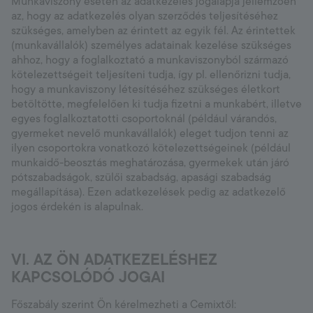
Munkaviszony esetén az adatkezelés jogalapja jellemzően
az, hogy az adatkezelés olyan szerződés teljesítéséhez
szükséges, amelyben az érintett az egyik fél. Az érintettek
(munkavállalók) személyes adatainak kezelése szükséges
ahhoz, hogy a foglalkoztató a munkaviszonyból származó
kötelezettségeit teljesíteni tudja, így pl. ellenőrizni tudja,
hogy a munkaviszony létesítéséhez szükséges életkort
betöltötte, megfelelően ki tudja fizetni a munkabért, illetve
egyes foglalkoztatotti csoportoknál (például várandós,
gyermeket nevelő munkavállalók) eleget tudjon tenni az
ilyen csoportokra vonatkozó kötelezettségeinek (például
munkaidő-beosztás meghatározása, gyermekek után járó
pótszabadságok, szülői szabadság, apasági szabadság
megállapítása). Ezen adatkezelések pedig az adatkezelő
jogos érdekén is alapulnak.
VI. AZ ÖN ADATKEZELÉSHEZ
KAPCSOLÓDÓ JOGAI
Főszabály szerint Ön kérelmezheti a Cemixtől: