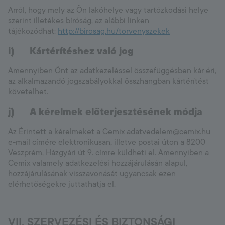
Arról, hogy mely az Ön lakóhelye vagy tartózkodási helye
szerint illetékes bíróság, az alábbi linken
tájékozódhat:
http://birosag.hu/torvenyszekek
i)
Kártérítéshez való jog
Amennyiben Önt az adatkezeléssel összefüggésben kár éri,
az alkalmazandó jogszabályokkal összhangban kártérítést
követelhet.
j)
A kérelmek előterjesztésének módja
Az Érintett a kérelmeket a Cemix adatvedelem@cemix.hu
e-mail címére elektronikusan, illetve postai úton a 8200
Veszprém, Házgyári út 9. címre küldheti el. Amennyiben a
Cemix valamely adatkezelési hozzájárulásán alapul,
hozzájárulásának visszavonását ugyancsak ezen
elérhetőségekre juttathatja el.
VII. SZERVEZÉSI ÉS BIZTONSÁGI