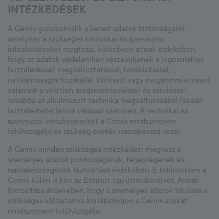
INTÉZKEDÉSEK
A Cemix gondoskodik a kezelt adatok biztonságáról,
amelyhez a szükséges technikai és szervezési
intézkedéseket megteszi, különösen annak érdekében,
hogy az adatok védelemben részesüljenek a jogosulatlan
hozzáféréssel, megváltoztatással, továbbítással,
nyilvánosságra hozatallal, törléssel vagy megsemmisítéssel,
valamint a véletlen megsemmisüléssel és sérüléssel,
továbbá az alkalmazott technika megváltozásából fakadó
hozzáférhetetlenné válással szemben. A technikai és
szervezési intézkedéseket a Cemix rendszeresen
felülvizsgálja és szükség esetén naprakésszé teszi.
A Cemix minden szükséges intézkedést megtesz a
személyes adatok pontosságának, teljességének és
naprakészségének biztosítása érdekében. E tekintetben a
Cemix külön is kéri az Érintett együttműködését. Annak
biztosítása érdekében, hogy a személyes adatok tárolása a
szükséges időtartamra korlátozódjon a Cemix azokat
rendszeresen felülvizsgálja.