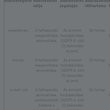
Adatkategória
Adatkezelés
Adatkezelés
Adatkezelés
célja
jogalapja
időtartama
vezetéknév
A felhasználó
Az érintett
36 hónap
megszólítása,
hozzájárulása.
azonosítása.
(GDPR 6. cikk
(1) bekezdés
a) pont.
utónév
A felhasználó
Az érintett
36 hónap
megszólítása,
hozzájárulása.
azonosítása.
(GDPR 6. cikk
(1) bekezdés
a) pont.
e-mail cím
A felhasználó
Az érintett
36 hónap
azonosítása,
hozzájárulása.
emlékeztetők
(GDPR 6. cikk
küldése a
(1) bekezdés