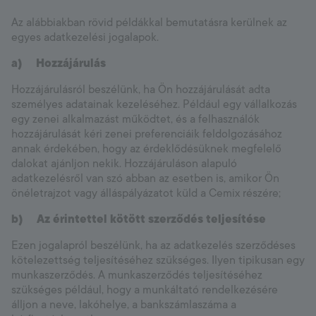
Az alábbiakban rövid példákkal bemutatásra kerülnek az
egyes adatkezelési jogalapok.
a) Hozzájárulás
Hozzájárulásról beszélünk, ha Ön hozzájárulását adta
személyes adatainak kezeléséhez. Például egy vállalkozás
egy zenei alkalmazást működtet, és a felhasználók
hozzájárulását kéri zenei preferenciáik feldolgozásához
annak érdekében, hogy az érdeklődésüknek megfelelő
dalokat ajánljon nekik. Hozzájáruláson alapuló
adatkezelésről van szó abban az esetben is, amikor Ön
önéletrajzot vagy álláspályázatot küld a Cemix részére;
b) Az érintettel kötött szerződés teljesítése
Ezen jogalapról beszélünk, ha az adatkezelés szerződéses
kötelezettség teljesítéséhez szükséges. Ilyen tipikusan egy
munkaszerződés. A munkaszerződés teljesítéséhez
szükséges például, hogy a munkáltató rendelkezésére
álljon a neve, lakóhelye, a bankszámlaszáma a