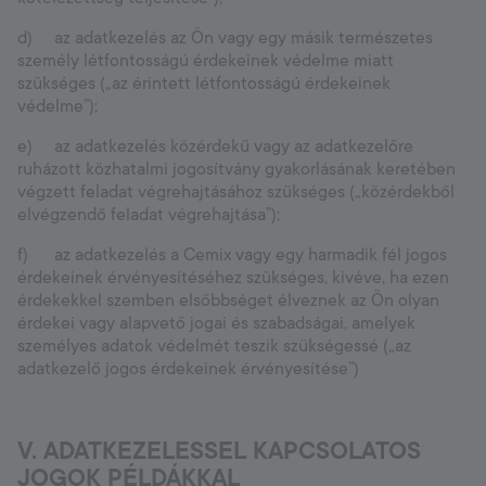
d) az adatkezelés az Ön vagy egy másik természetes
személy létfontosságú érdekeinek védelme miatt
szükséges („az érintett létfontosságú érdekeinek
védelme”);
e) az adatkezelés közérdekű vagy az adatkezelőre
ruházott közhatalmi jogosítvány gyakorlásának keretében
végzett feladat végrehajtásához szükséges („közérdekből
elvégzendő feladat végrehajtása”);
f) az adatkezelés a Cemix vagy egy harmadik fél jogos
érdekeinek érvényesítéséhez szükséges, kivéve, ha ezen
érdekekkel szemben elsőbbséget élveznek az Ön olyan
érdekei vagy alapvető jogai és szabadságai, amelyek
személyes adatok védelmét teszik szükségessé („az
adatkezelő jogos érdekeinek érvényesítése”)
V. ADATKEZELESSEL KAPCSOLATOS
JOGOK PÉLDÁKKAL