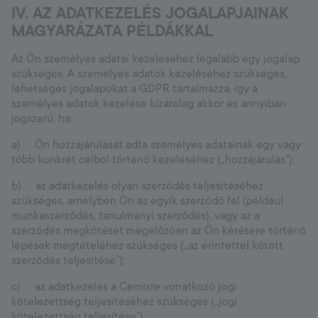
IV. AZ ADATKEZELÉS JOGALAPJAINAK
MAGYARÁZATA PÉLDÁKKAL
Az Ön személyes adatai kezeléséhez legalább egy jogalap
szükséges. A személyes adatok kezeléséhez szükséges,
lehetséges jogalapokat a GDPR tartalmazza, így a
személyes adatok kezelése kizárólag akkor és annyiban
jogszerű, ha:
a) Ön hozzájárulását adta személyes adatainak egy vagy
több konkrét célból történő kezeléséhez („hozzájárulás”);
b) az adatkezelés olyan szerződés teljesítéséhez
szükséges, amelyben Ön az egyik szerződő fél (például
munkaszerződés, tanulmányi szerződés), vagy az a
szerződés megkötését megelőzően az Ön kérésére történő
lépések megtételéhez szükséges („az érintettel kötött
szerződés teljesítése”);
c) az adatkezelés a Cemixre vonatkozó jogi
kötelezettség teljesítéséhez szükséges („jogi
kötelezettség teljesítése”);