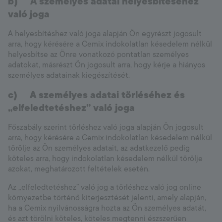
b)
A személyes adatai helyesbítéséhez
való joga
A helyesbítéshez való joga alapján Ön egyrészt jogosult
arra, hogy kérésére a Cemix indokolatlan késedelem nélkül
helyesbítse az Önre vonatkozó pontatlan személyes
adatokat, másrészt Ön jogosult arra, hogy kérje a hiányos
személyes adatainak kiegészítését.
c)
A személyes adatai törléséhez és
„elfeledtetéshez” való joga
Főszabály szerint törléshez való joga alapján Ön jogosult
arra, hogy kérésére a Cemix indokolatlan késedelem nélkül
törölje az Ön személyes adatait, az adatkezelő pedig
köteles arra, hogy indokolatlan késedelem nélkül törölje
azokat, meghatározott feltételek esetén.
Az „elfeledtetéshez” való jog a törléshez való jog online
környezetbe történő kiterjesztését jelenti, amely alapján,
ha a Cemix nyilvánosságra hozta az Ön személyes adatát,
és azt törölni köteles, köteles megtenni észszerűen