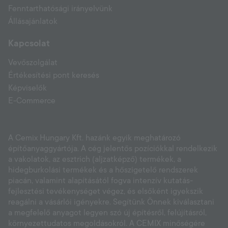
Fenntarthatósági irányelvünk
Állásajánlatok
Kapcsolat
Vevőszolgálat
Értékesítési pont keresés
Képviselők
E-Commerce
A Cemix Hungary Kft. hazánk egyik meghatározó
építőanyaggyártója. A cég jelentős pozíciókkal rendelkezik
a vakolatok, az esztrich (aljzatképző) termékek, a
hidegburkolási termékek és a hőszigetelő rendszerek
piacán, valamint alapításától fogva intenzív kutatás-
fejlesztési tevékenységet végez, és elsőként igyekszik
reagálni a vásárlói igényekre. Segítünk Önnek kiválasztani
a megfelelő anyagot legyen szó új építésről, felújításról,
környezettudatos megoldásokról. A CEMIX minőségére