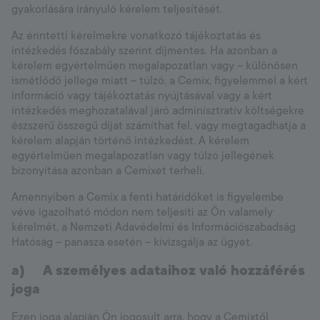
gyakorlására irányuló kérelem teljesítését.
Az érintetti kérelmekre vonatkozó tájékoztatás és
intézkedés főszabály szerint díjmentes. Ha azonban a
kérelem egyértelműen megalapozatlan vagy – különösen
ismétlődő jellege miatt – túlzó, a Cemix, figyelemmel a kért
információ vagy tájékoztatás nyújtásával vagy a kért
intézkedés meghozatalával járó adminisztratív költségekre
észszerű összegű díjat számíthat fel, vagy megtagadhatja a
kérelem alapján történő intézkedést. A kérelem
egyértelműen megalapozatlan vagy túlzó jellegének
bizonyítása azonban a Cemixet terheli.
Amennyiben a Cemix a fenti határidőket is figyelembe
véve igazolható módon nem teljesíti az Ön valamely
kérelmét, a Nemzeti Adavédelmi és Információszabadság
Hatóság – panasza esetén – kivizsgálja az ügyet.
a)
A személyes adataihoz való hozzáférés
joga
Ezen joga alapján Ön jogosult arra, hogy a Cemixtől