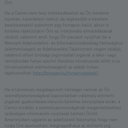
Önt.
Ha a Cemix nem tesz intézkedéseket az Ön kérelme
nyomán, késedelem nélkül, de legkésőbb a kérelem
beérkezésétől számított egy hónapon belül, akkor is
köteles tájékoztatni Önt az intézkedés elmaradásának
okairól, valamint arról, hogy Ön panaszt nyújthat be a
Nemzeti Adatvédelmi- és Információszabadság Hatósághoz
(elérhetőségeit az Adatkezelési Tájékoztató végén találja),
valamint élhet bírósági jogorvoslati jogával, a lakó- vagy
tartózkodási helye szerint illetékes törvényszék előtt is (a
törvényszékek elérhetőségéről az alábbi linken
tájékozódhat:
http://birosag.hu/torvenyszekek
).
Ha a Cemixnek megalapozott kétségei vannak az Ön
személyazonosságával kapcsolatban valamely érintetti
jogának gyakorlására irányuló kérelme benyújtása során, a
Cemix további, a személyazonosságának megerősítéséhez
szükséges információk nyújtását kérheti Öntől.
Amennyiben ugyanis az adatkezelő bizonyítja, hogy nem
tudja Önt azonosítani, megtagadhatja az érintetti jog