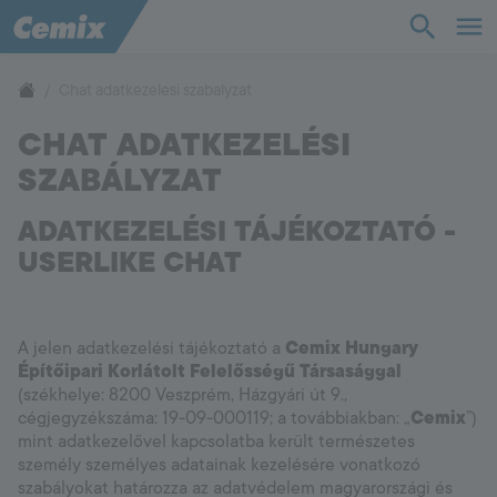
TudásTár
Chat adatkezelesi szabalyzat
CHAT ADATKEZELÉSI
Termékek
SZABÁLYZAT
Támogatás
ADATKEZELÉSI TÁJÉKOZTATÓ -
USERLIKE CHAT
Cég
Kapcsolat
A jelen adatkezelési tájékoztató a
Cemix Hungary
Építőipari Korlátolt Felelősségű Társasággal
(székhelye: 8200 Veszprém, Házgyári út 9.,
Vevőszolgálat
+36 88 590 500
cégjegyzékszáma: 19-09-000119; a továbbiakban: „
Cemix
”)
mint adatkezelővel kapcsolatba került természetes
személy személyes adatainak kezelésére vonatkozó
szabályokat határozza az adatvédelem magyarországi és