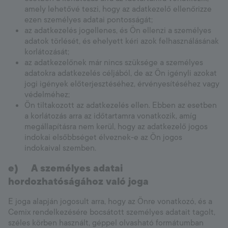
amely lehetővé teszi, hogy az adatkezelő ellenőrizze
ezen személyes adatai pontosságát;
az adatkezelés jogellenes, és Ön ellenzi a személyes
adatok törlését, és ehelyett kéri azok felhasználásának
korlátozását;
az adatkezelőnek már nincs szüksége a személyes
adatokra adatkezelés céljából, de az Ön igényli azokat
jogi igények előterjesztéséhez, érvényesítéséhez vagy
védelméhez;
Ön tiltakozott az adatkezelés ellen. Ebben az esetben
a korlátozás arra az időtartamra vonatkozik, amíg
megállapításra nem kerül, hogy az adatkezelő jogos
indokai elsőbbséget élveznek-e az Ön jogos
indokaival szemben.
e)
A személyes adatai
hordozhatóságához való joga
E joga alapján jogosult arra, hogy az Önre vonatkozó, és a
Cemix rendelkezésére bocsátott személyes adatait tagolt,
széles körben használt, géppel olvasható formátumban