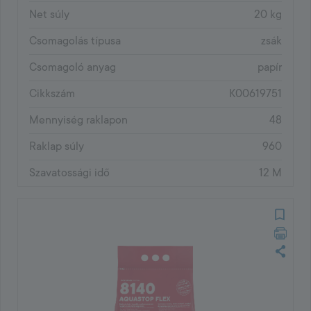
Net súly
20 kg
Csomagolás típusa
zsák
Csomagoló anyag
papír
Cikkszám
K00619751
Mennyiség raklapon
48
Raklap súly
960
Szavatossági idő
12 M