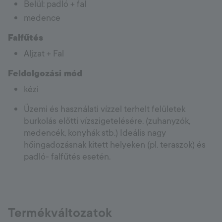
Belül: padló + fal
medence
Falfűtés
Aljzat + Fal
Feldolgozási mód
kézi
Üzemi és használati vízzel terhelt felületek
burkolás előtti vízszigetelésére. (zuhanyzók,
medencék, konyhák stb.) Ideális nagy
hőingadozásnak kitett helyeken (pl. teraszok) és
padló- falfűtés esetén.
Termékváltozatok