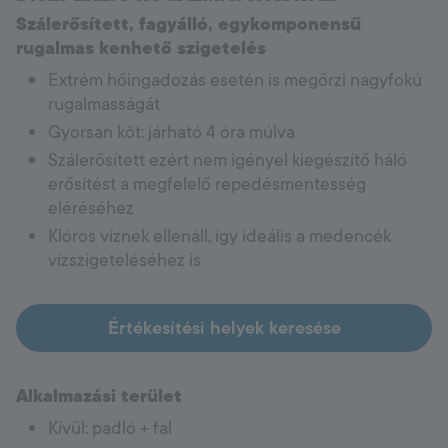
Szálerősített, fagyálló, egykomponensű
rugalmas kenhető szigetelés
Extrém hőingadozás esetén is megőrzi nagyfokú
rugalmasságát
Gyorsan köt: járható 4 óra múlva
Szálerősített ezért nem igényel kiegészítő háló
erősítést a megfelelő repedésmentesség
eléréséhez
Klóros víznek ellenáll, így ideális a medencék
vízszigeteléséhez is
Értékesítési helyek keresése
Alkalmazási terület
Kívül: padló + fal