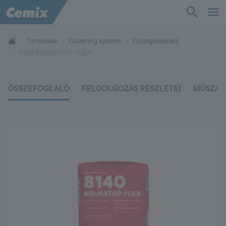
TudásTár
Termékek
Covering system
Vízszigetelések
8140 AQUASTOP FLEX
Termékek
ÖSSZEFOGLALÓ
FELDOLGOZÁS RÉSZLETEI
MŰSZAK
Támogatás
Cég
Kapcsolat
Vevőszolgálat
+36 88 590 500