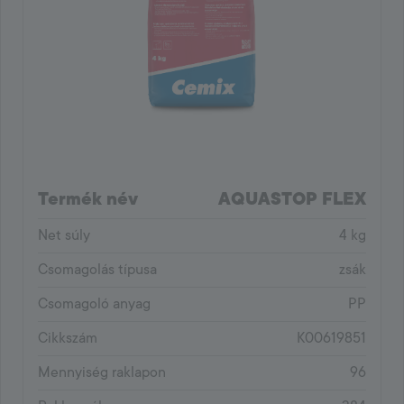
Termék név
AQUASTOP FLEX
Net súly
4 kg
Csomagolás típusa
zsák
Csomagoló anyag
PP
Cikkszám
K00619851
Mennyiség raklapon
96