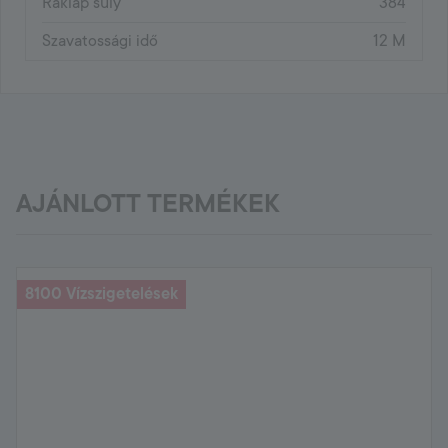
Raklap súly
384
Szavatossági idő
12 M
AJÁNLOTT TERMÉKEK
8100 Vízszigetelések