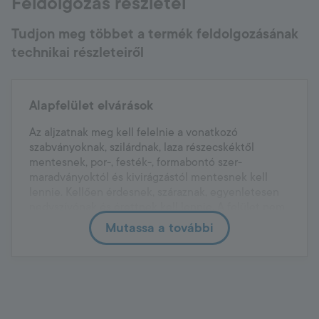
Feldolgozás részletei
Tudjon meg többet a termék feldolgozásának
technikai részleteiről
Alapfelület elvárások
Az aljzatnak meg kell felelnie a vonatkozó
szabványoknak, szilárdnak, laza részecskéktől
mentesnek, por-, festék-, formabontó szer-
maradványoktól és kivirágzástól mentesnek kell
lennie. Kellően érdesnek, száraznak, egyenletesen
nedvszívónak és érettnek kell lennie. A felület nem
lehet fagyott vagy vízlepergető. Az aljzatnak stabil
Mutassa a további
térfogatúnak kell lennie.
Alapfelület előkészítés
Az erősen nedvszívó alapfelületeket elő kell
nedvesíteni úgy, hogy a szigetelés felhordásakor a