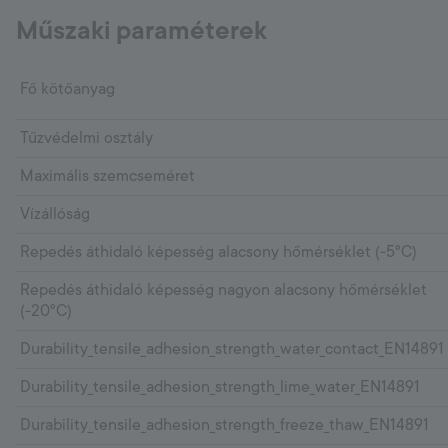
felületen ne legyen vízfilm.
Műszaki paraméterek
Keverék előkészítés
Fő kötőanyag
A száraz keveréket öntsük az előírt mennyiségű
vízbe és keverjük össze lassú fordulatszámon
Tűzvédelmi osztály
működtetett keverőgéppel, 5 percig állni hagyjuk
és még egyszer átkeverjük. A keverék
Maximális szemcseméret
összekeveréséhez használjunk ivóvizet vagy az EN
1008 szabványnak megfelelő vizet. A keverést
Vízállóság
mindaddig végezzük, míg az anyag homogén,
csomómentes nem lesz. Acélsimító alkalmazása
Repedés áthidaló képesség alacsony hőmérséklet (-5°C)
esetén 0,2 l/kg, hengeres felhordáskor 0,16 l/kg
keverővíz mennyiséget használjunk.
Repedés áthidaló képesség nagyon alacsony hőmérséklet
(-20°C)
Vízigény táblázat
Durability_tensile_adhesion_strength_water_contact_EN14891
Durability_tensile_adhesion_strength_lime_water_EN14891
Durability_tensile_adhesion_strength_freeze_thaw_EN14891
Kiszerelés
Liter (Max)