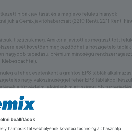
kezett hibák javítását és a meglévő felületi hiányok
náljuk a Cemix javítóhabarcsait (2210 Renti, 2211 Renti Fin
tsuk, tisztítsuk meg. Amikor a javított és megtisztított felü
felszerelését követően megkezdődhet a hőszigetelő táblák
etén nagyobb tapadású, prémium minőségű rendszerragaszt
4 Klebespachtel).
nűleg a fehér, esetenként a grafitos EPS táblák alkalmazás
zigetelés nagy valószínűséggel fehér EPS táblákból készült
etének a tűzvédelmi előírások miatt szigorúbb tűzterjedés
konstrukció során szükség lehet az előírt helyeken a nem 
égi hőszigetelő rendszerben is.
zni a megfelelő sík kialakítását, és fel kell helyezni a megf
t, amik segítenek a kellően vízzáró és esztétikus élek,