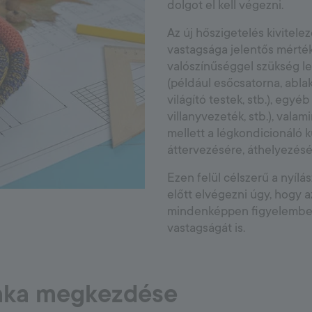
dolgot el kell végezni.
Az új hőszigetelés kivitele
vastagsága jelentős mért
valószínűséggel szükség le
(például esőcsatorna, abla
világító testek, stb.), egy
villanyvezeték, stb.), val
mellett a légkondicionáló kü
áttervezésére, áthelyezésé
Ezen felül célszerű a nyílá
előtt elvégezni úgy, hogy a
mindenképpen figyelembe ke
vastagságát is.
unka megkezdése