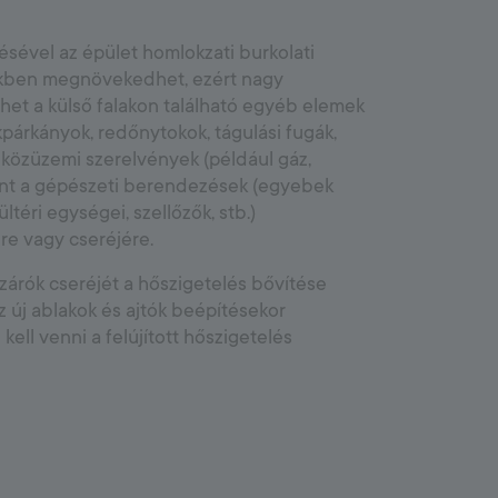
zésével az épület homlokzati burkolati
ékben megnövekedhet, ezért nagy
het a külső falakon található egyéb elemek
kpárkányok, redőnytokok, tágulási fugák,
éb közüzemi szerelvények (például gáz,
amint a gépészeti berendezések (egyebek
ltéri egységei, szellőzők, stb.)
re vagy cseréjére.
szárók cseréjét a hőszigetelés bővítése
z új ablakok és ajtók beépítésekor
ll venni a felújított hőszigetelés