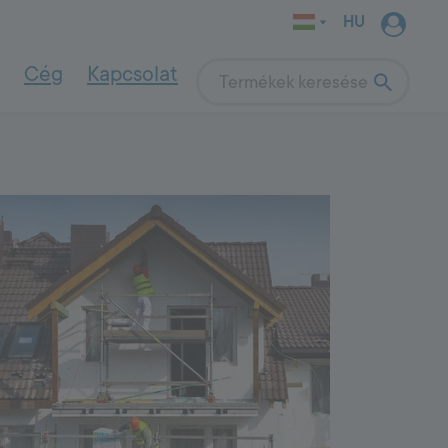
HU
Cég
Kapcsolat
Search
INDOOR WALL
SYSTEM
ások
Felújító megoldások
4000
e
Nedves, sóterhelt falak felújítása
Falszárító vakolatrendszerek
Indoor wall system
Vályogházak felújítása
Beton javítása tartós megoldással
Beltéri alapozók
A homlokzatfelújítás menete
Beltéri alapvakolatok
Simító- és hézagolóanyagok
Természetes építőanyagok
Beltéri festékek
Kerti megoldások
s megoldás
Műkő készítése házilag
Gyorskötő beton kerti munkákhoz
Terasz felújítás lépésről-lépésre
dat?
OUTDOOR
SYSTEM