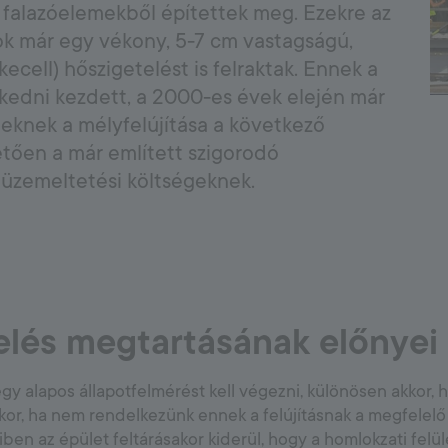
8000
 falazóelemekből építettek meg. Ezekre az
ok már egy vékony, 5-7 cm vastagságú,
ecell) hőszigetelést is felraktak. Ennek a
Covering system
kedni kezdett, a 2000-es évek elején már
Alapozók burkoláshoz
teknek a mélyfelújítása a következő
Vízszigetelések
tően a már említett szigorodó
Csemperagasztók
 üzemeltetési költségeknek.
Fugázóanyagok
Szilikonok
elés megtartásának előnyei
y alapos állapotfelmérést kell végezni, különösen akkor, h
kkor, ha nem rendelkezünk ennek a felújításnak a megfelelő
n az épület feltárásakor kiderül, hogy a homlokzati felül