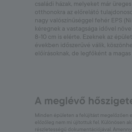
5000
családi házak, melyeket már üreges
Aljzatkiegyenlítés: a tartós burkolat titka
otthonokra az előrelátó tulajdonos
nagy valószínűséggel fehér EPS (Nik
Floor System
kéregnek a vastagsága idővel növe
Cement tapadóhíd
8-10 cm is elérte. Ezeknek az épüle
Hő- és hangszigetelések
években időszerűvé válik, köszönhe
Esztrichek
Aljzat alapozók
előírásoknak, de legfőként a magas
Aljzatkiegyenlítők
Kiegészítők
A meglévő hősziget
Minden épületen a felújítást megelőzően eg
előzőleg nem mi újítottuk fel. Különösen a
részletességű dokumentációjával. Amennyibe