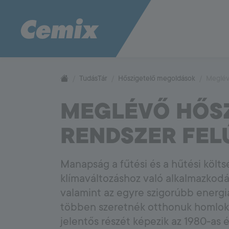
CONSTRUCTION
SYSTEM
Homlokzati megoldások
Hőszigete
1000
TudásTár
Hőszigetelő megoldások
Meglévő
Dekorvakolatok
Hőszigetelé
Online szín- és struktúraválasztó
Hőszigetelés
MEGLÉVŐ HŐSZ
Construction System
Homlokzattervezés
Hőszigetelés
Color Compass színkártya
Vakolt homl
RENDSZER FEL
Alapanyagok
Meglévő hős
Falazóhabarcsok
felújítása
Beton tapadóhídak
Betonjavító habarcsok
Manapság a fűtési és a hűtési költs
Vízszigetelések
Aljzat megoldások
Falazási 
klímaváltozáshoz való alkalmazkod
valamint az egyre szigorúbb energi
Aljzattervezés és aljzatképzés
Falazóhabarc
Padlófűtés rétegrend
Pórusbeton 
többen szeretnék otthonuk homlokza
Esztrich típusok összehasonlítása
Klinkertégla
jelentős részét képezik az 1980-as 
Alig zsugorodó aljzatkiegyenlítők
FLOOR
SYSTEM