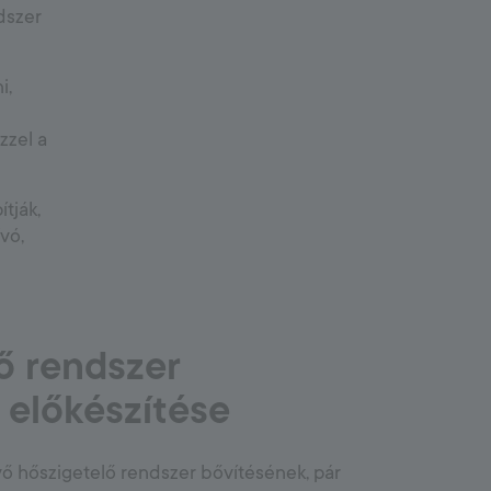
dszer
i,
zzel a
tják,
vó,
ő rendszer
k előkészítése
vő hőszigetelő rendszer bővítésének, pár