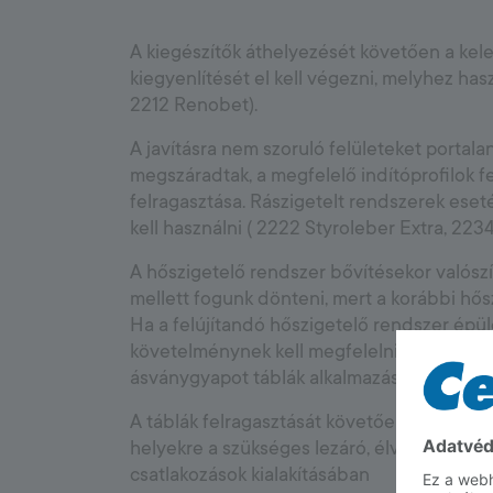
A kiegészítők áthelyezését követően a kelet
kiegyenlítését el kell végezni, melyhez hasz
2212 Renobet).
A javításra nem szoruló felületeket portalaní
megszáradtak, a megfelelő indítóprofilok 
felragasztása. Rászigetelt rendszerek es
kell használni ( 2222 Styroleber Extra, 223
A hőszigetelő rendszer bővítésekor valószí
mellett fogunk dönteni, mert a korábbi hős
Ha a felújítandó hőszigetelő rendszer épül
követelménynek kell megfelelni, akkor a re
ásványgyapot táblák alkalmazására még a r
A táblák felragasztását követően el kell vége
helyekre a szükséges lezáró, élvédő elemeke
csatlakozások kialakításában