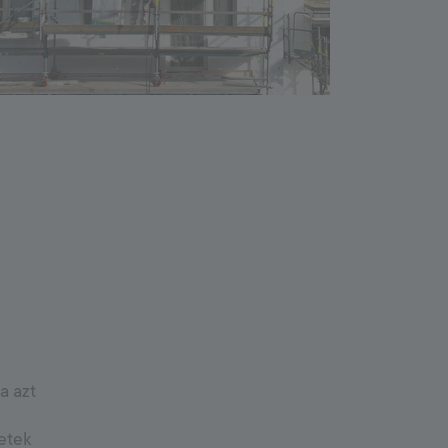
9000
Outdoor System
Habarcsok
Kőrögzítők
Kőfugázók
Szárazbetonok
a azt
etek