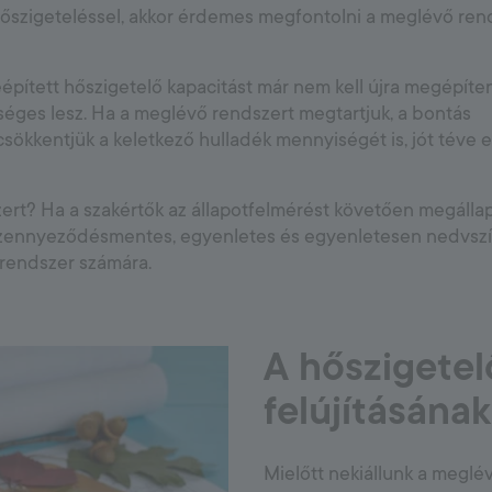
őszigeteléssel, akkor érdemes megfontolni a meglévő ren
épített hőszigetelő kapacitást már nem kell újra megépíten
séges lesz. Ha a meglévő rendszert megtartjuk, a bontás
 csökkentjük a keletkező hulladék mennyiségét is, jót téve e
rt? Ha a szakértők az állapotfelmérést követően megállapí
 szennyeződésmentes, egyenletes és egyenletesen nedvszí
 rendszer számára.
A hőszigetel
felújításána
Mielőtt nekiállunk a meglé