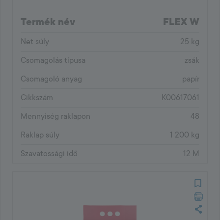
Termék név
FLEX W
Net súly
25 kg
Csomagolás típusa
zsák
Csomagoló anyag
papír
Cikkszám
K00617061
Mennyiség raklapon
48
Raklap súly
1 200 kg
Szavatossági idő
12 M