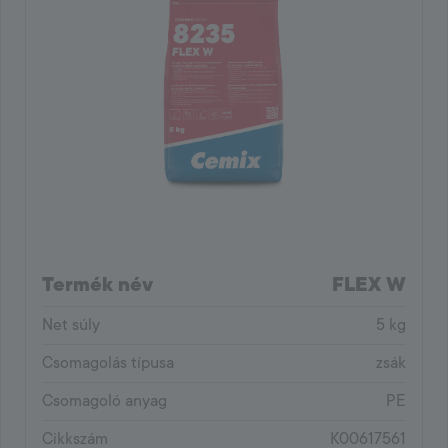
Termék név
FLEX W
Net súly
5 kg
Csomagolás típusa
zsák
Csomagoló anyag
PE
Cikkszám
K00617561