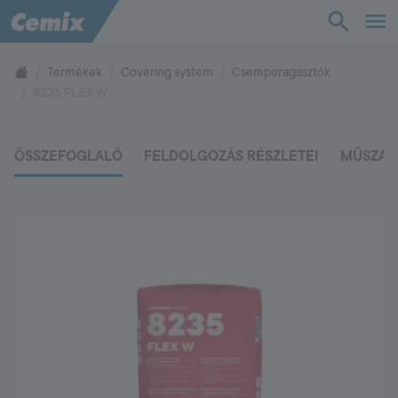
TudásTár
Termékek
Covering system
Csemperagasztók
8235 FLEX W
Termékek
ÖSSZEFOGLALÓ
FELDOLGOZÁS RÉSZLETEI
MŰSZAK
Támogatás
Cég
Kapcsolat
Vevőszolgálat
+36 88 590 500