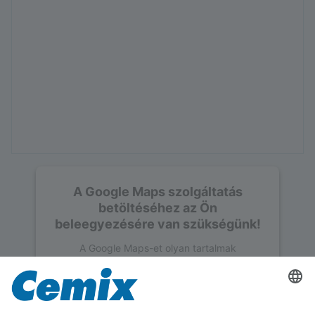
A Google Maps szolgáltatás
betöltéséhez az Ön
beleegyezésére van szükségünk!
A Google Maps-et olyan tartalmak
beágyazására használjuk, amelyek adatokat
gyűjthetnek az Ön tevékenységéről. Kérjük,
olvassa el a részleteket, és fogadja el a
szolgáltatást a tartalom megtekintéséhez.