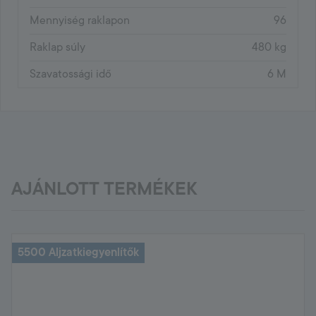
Mennyiség raklapon
96
Raklap súly
480 kg
Szavatossági idő
6 M
AJÁNLOTT TERMÉKEK
5500 Aljzatkiegyenlítők