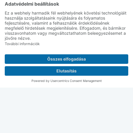
További információk
Elfogadás
powered by
Usercentrics Consent
Management Platform
Feldolgozás részletei
Tudjon meg többet a termék feldolgozásának
technikai részleteiről
Alapfelület elvárások
Az aljzatnak meg kell felelnie az érvényes
szabványoknak, szilárdnak, laza részecskéktől
mentesnek, por-, festék-, formaleválasztó szer-
maradványoktól és kivirágzástól mentesnek kell
lennie. Kellően érdesnek, száraznak és