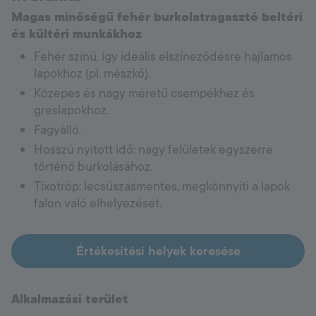
Magas minőségű fehér burkolatragasztó beltéri
és kültéri munkákhoz
Fehér színű, így ideális elszíneződésre hajlamos
lapokhoz (pl. mészkő).
Közepes és nagy méretű csempékhez és
greslapokhoz.
Fagyálló.
Hosszú nyitott idő: nagy felületek egyszerre
történő burkolásához.
Tixotróp: lecsúszásmentes, megkönnyíti a lapok
falon való elhelyezését.
Értékesítési helyek keresése
Alkalmazási terület