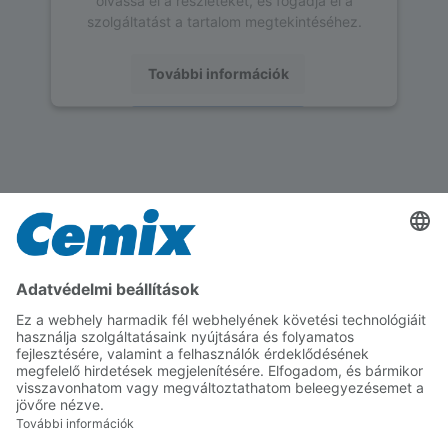
szolgáltatást a tartalom megtekintéséhez.
További információk
Elfogadás
powered by
Usercentrics Consent
Management Platform
Feldolgozás részletei
Tudjon meg többet a termék feldolgozásának
technikai részleteiről
Alapfelület elvárások
A kiegyenlítendő felület legyen megfelelő
szilárdságú, száraz, tiszta, por- és
szennyeződésmentes. A műszaki adatlapon szereplő