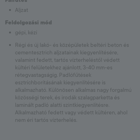
Falfűtés
Aljzat
Feldolgozási mód
gépi, kézi
Régi és új lakó- és középületek beltéri beton és
cementesztrich aljzatainak kiegyenlítésére,
valamint fedett, tartós vízterheléstől védett
kültéri felületekhez ajánlott, 3-40 mm-es
rétegvastagságig. Padlófűtések
esztrichborításának kiegyenlítésére is
alkalmazható. Különösen alkalmas nagy forgalmú
közösségi terek, és irodák szalagparketta és
laminált padló alatti szintkiegyenlítésre.
Alkalmazható fedett vagy védett kültéren, ahol
nem éri tartós vízterhelés.