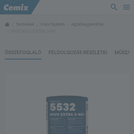
TudásTár
Termékek
Floor System
Aljzatkiegyenlítők
5532 NIVO EXTRA 3-40
Termékek
ÖSSZEFOGLALÓ
FELDOLGOZÁS RÉSZLETEI
MŰSZAK
Támogatás
Cég
Kapcsolat
Vevőszolgálat
+36 88 590 500