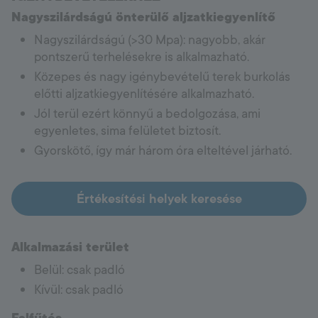
Nagyszilárdságú önterülő aljzatkiegyenlítő
Nagyszilárdságú (>30 Mpa): nagyobb, akár
pontszerű terhelésekre is alkalmazható.
Közepes és nagy igénybevételű terek burkolás
előtti aljzatkiegyenlítésére alkalmazható.
Jól terül ezért könnyű a bedolgozása, ami
egyenletes, sima felületet biztosít.
Gyorskötő, így már három óra elteltével járható.
Értékesítési helyek keresése
Alkalmazási terület
Belül: csak padló
Kívül: csak padló