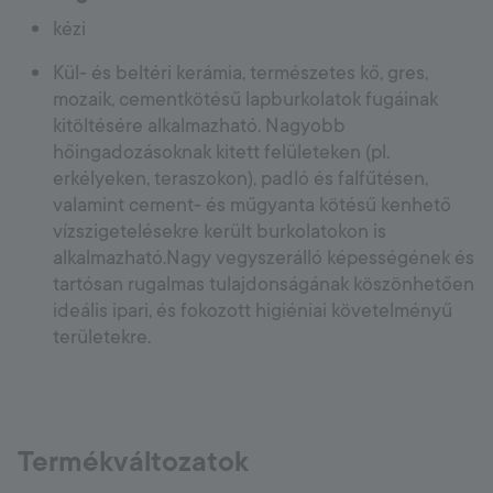
kézi
Kül- és beltéri kerámia, természetes kő, gres,
mozaik, cementkötésű lapburkolatok fugáinak
kitöltésére alkalmazható. Nagyobb
hőingadozásoknak kitett felületeken (pl.
erkélyeken, teraszokon), padló és falfűtésen,
valamint cement- és műgyanta kötésű kenhető
vízszigetelésekre került burkolatokon is
alkalmazható.Nagy vegyszerálló képességének és
tartósan rugalmas tulajdonságának köszönhetően
ideális ipari, és fokozott higiéniai követelményű
területekre.
Termékváltozatok