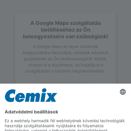
A Google Maps szolgáltatás
betöltéséhez az Ön
beleegyezésére van szükségünk!
A Google Maps-et olyan tartalmak
beágyazására használjuk, amelyek adatokat
gyűjthetnek az Ön tevékenységéről. Kérjük,
olvassa el a részleteket, és fogadja el a
szolgáltatást a tartalom megtekintéséhez.
További információk
Elfogadás
powered by
Usercentrics Consent
Management Platform
Feldolgozás részletei