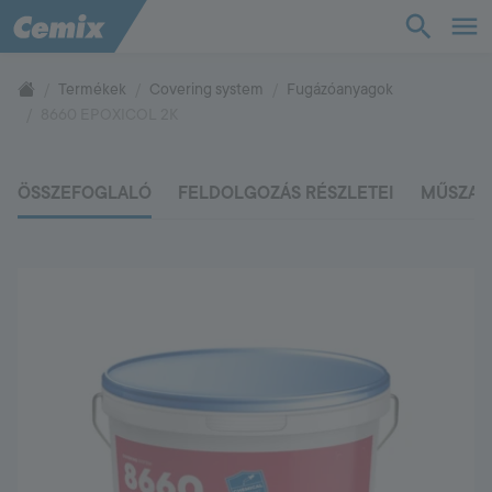
TudásTár
Termékek
Covering system
Fugázóanyagok
8660 EPOXICOL 2K
Termékek
ÖSSZEFOGLALÓ
FELDOLGOZÁS RÉSZLETEI
MŰSZAK
Támogatás
Cég
Kapcsolat
Vevőszolgálat
+36 88 590 500