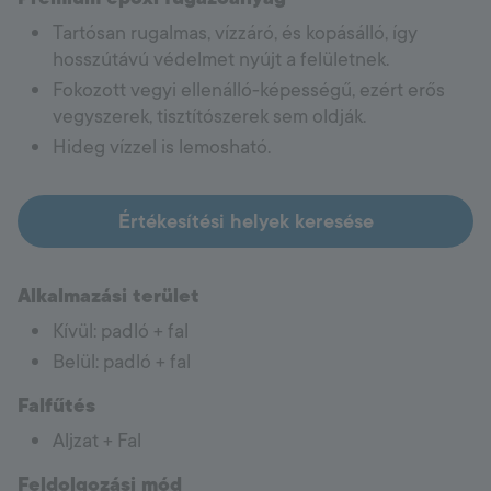
Tartósan rugalmas, vízzáró, és kopásálló, így
hosszútávú védelmet nyújt a felületnek.
Fokozott vegyi ellenálló-képességű, ezért erős
vegyszerek, tisztítószerek sem oldják.
Hideg vízzel is lemosható.
Értékesítési helyek keresése
Alkalmazási terület
Kívül: padló + fal
Belül: padló + fal
Falfűtés
Aljzat + Fal
Feldolgozási mód