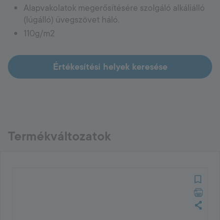
Alapvakolatok megerősítésére szolgáló alkáliálló
Hungary
(lúgálló) üvegszövet háló.
110g/m2
Language:
HU
Értékesítési helyek keresése
Termékváltozatok