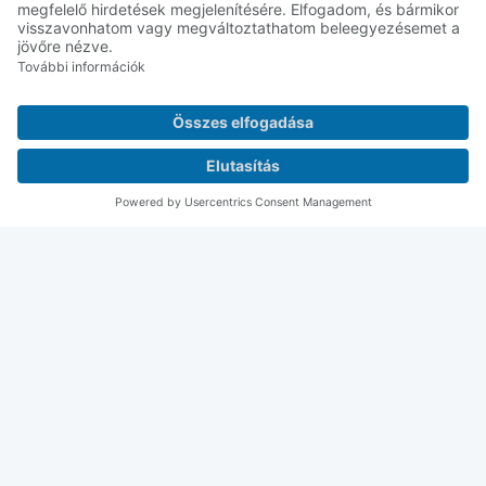
ÜZENET
Teljes név
Város
E-mail cím
Telefonszám