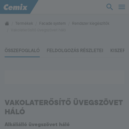
TudásTár
Termékek
Facade system
Rendszer kiegészítők
Vakolaterősítő üvegszövet háló
Termékek
ÖSSZEFOGLALÓ
FELDOLGOZÁS RÉSZLETEI
KISZERE
Támogatás
Cég
Kapcsolat
VAKOLATERŐSÍTŐ ÜVEGSZÖVET
Vevőszolgálat
+36 88 590 500
HÁLÓ
Alkáliálló üvegszövet háló