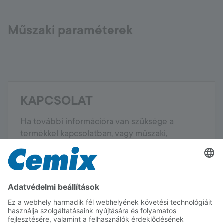
Műszaki paraméterek
KAPCSOLAT
Ha további információra van szüksége a
termékkel kapcsolatban, vagy műszaki,
alkalmazástechnikai tanácsot szeretne kérni
tőlünk, kérjük, vegye fel velünk a kapcsolatot.
VEVŐSZOLGÁLAT
Mobil:
+36 88 590 500
Email:
vevoszolgalat@cemix.hu