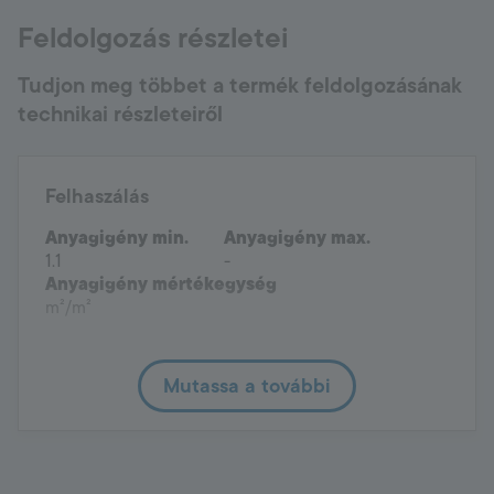
Management Platform
Feldolgozás részletei
Tudjon meg többet a termék feldolgozásának
technikai részleteiről
Felhaszálás
Anyagigény min.
Anyagigény max.
1.1
-
Anyagigény mértékegység
m²/m²
Mutassa a további