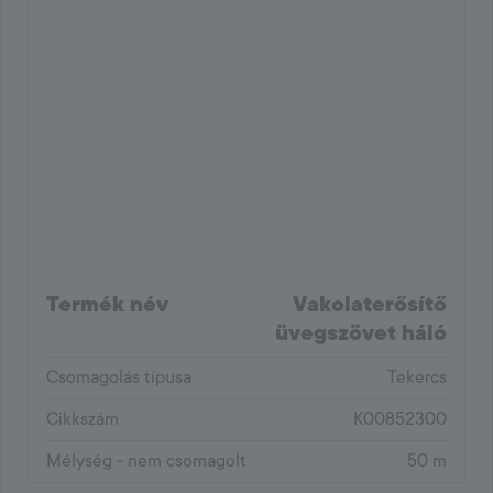
Termék név
Vakolaterősítő
üvegszövet háló
Csomagolás típusa
Tekercs
Cikkszám
K00852300
Mélység - nem csomagolt
50 m