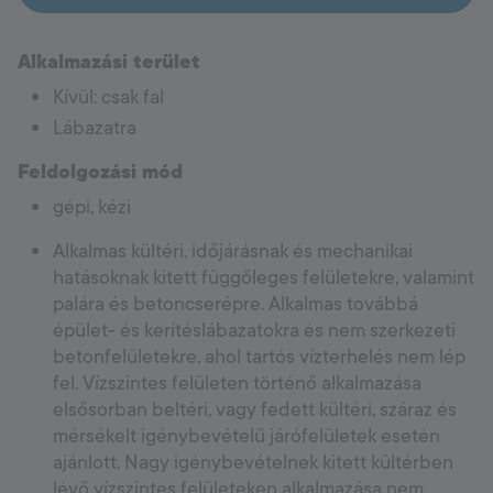
Alkalmazási terület
Kívül: csak fal
Lábazatra
Feldolgozási mód
gépi, kézi
Alkalmas kültéri, időjárásnak és mechanikai
hatásoknak kitett függőleges felületekre, valamint
palára és betoncserépre. Alkalmas továbbá
épület- és kerítéslábazatokra és nem szerkezeti
betonfelületekre, ahol tartós vízterhelés nem lép
fel. Vízszintes felületen történő alkalmazása
elsősorban beltéri, vagy fedett kültéri, száraz és
mérsékelt igénybevételű járófelületek esetén
ajánlott. Nagy igénybevételnek kitett kültérben
lévő vízszintes felületeken alkalmazása nem