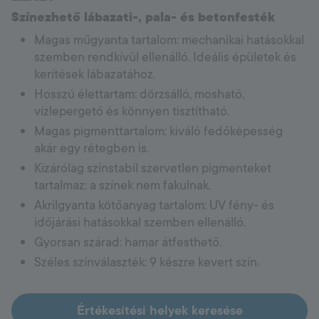
Színezhető lábazati-, pala- és betonfesték
Magas műgyanta tartalom: mechanikai hatásokkal
szemben rendkívül ellenálló. Ideális épületek és
kerítések lábazatához.
Hosszú élettartam: dörzsálló, mosható,
vízlepergető és könnyen tisztítható.
Magas pigmenttartalom: kiváló fedőképesség
akár egy rétegben is.
Kizárólag színstabil szervetlen pigmenteket
tartalmaz: a színek nem fakulnak.
Akrilgyanta kötőanyag tartalom: UV fény- és
időjárási hatásokkal szemben ellenálló.
Gyorsan szárad: hamar átfesthető.
Széles színválaszték: 9 készre kevert szín.
Értékesítési helyek keresése