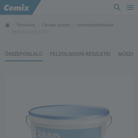
TudásTár
Termékek
Facade system
Homlokzatfestékek
2880 SOCKELTOP
Termékek
ÖSSZEFOGLALÓ
FELDOLGOZÁS RÉSZLETEI
MŰSZAK
Támogatás
Cég
Kapcsolat
Vevőszolgálat
+36 88 590 500