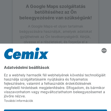
A Google Maps szolgáltatás
betöltéséhez az Ön
beleegyezésére van szükségünk!
A Google Maps-et olyan tartalmak
beágyazására használjuk, amelyek adatokat
gyűjthetnek az Ön tevékenységéről. Kérjük,
olvassa el a részleteket, és fogadja el a
szolgáltatást a tartalom megtekintéséhez.
További információk
Elfogadás
powered by
Usercentrics Consent
Management Platform
Feldolgozás részletei
Tudjon meg többet a termék feldolgozásának
technikai részleteiről