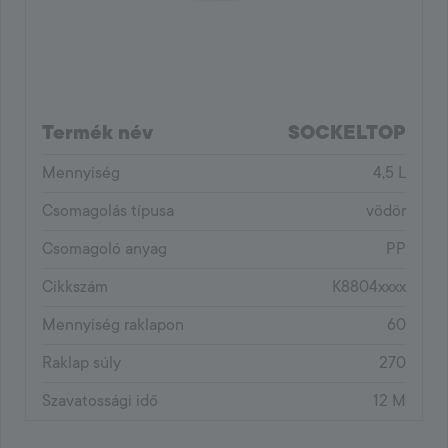
Termék név
SOCKELTOP
Mennyiség
4,5 L
Csomagolás típusa
vödör
Csomagoló anyag
PP
Cikkszám
K8804xxxx
Mennyiség raklapon
60
Raklap súly
270
Szavatossági idő
12 M