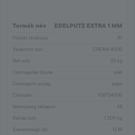
Termék név
EDELPUTZ EXTRA 1 MM
Felület struktúra
R1
Választott szín
CREAM 4000
Net súly
25 kg
Csomagolás típusa
zsák
Csomagoló anyag
papír
Cikkszám
K18704000
Mennyiség raklapon
48
Raklap súly
1 200 kg
Szavatossági idő
12 M