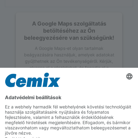
A Google Maps szolgáltatás
betöltéséhez az Ön
beleegyezésére van szükségünk!
A Google Maps-et olyan tartalmak
beágyazására használjuk, amelyek adatokat
gyűjthetnek az Ön tevékenységéről. Kérjük,
olvassa el a részleteket, és fogadja el a
szolgáltatást a tartalom megtekintéséhez.
További információk
Elfogadás
powered by
Usercentrics Consent
Management Platform
Feldolgozás részletei