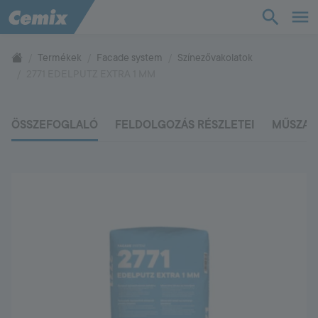
TudásTár
Termékek
Facade system
Színezővakolatok
2771 EDELPUTZ EXTRA 1 MM
Termékek
ÖSSZEFOGLALÓ
FELDOLGOZÁS RÉSZLETEI
MŰSZAK
Támogatás
Cég
Kapcsolat
Vevőszolgálat
+36 88 590 500