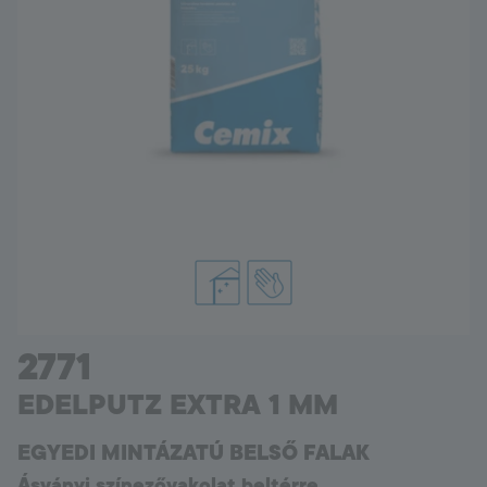
Hungary
Language:
HU
2771
EDELPUTZ EXTRA 1 MM
EGYEDI MINTÁZATÚ BELSŐ FALAK
Ásványi színezővakolat beltérre