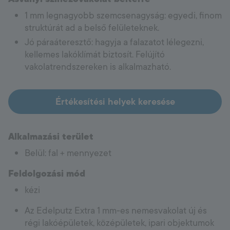
1 mm legnagyobb szemcsenagyság: egyedi, finom
struktúrát ad a belső felületeknek.
Jó páraáteresztő: hagyja a falazatot lélegezni,
kellemes lakóklímát biztosít. Felújító
vakolatrendszereken is alkalmazható.
Értékesítési helyek keresése
Alkalmazási terület
Belül: fal + mennyezet
Feldolgozási mód
kézi
Az Edelputz Extra 1 mm-es nemesvakolat új és
régi lakóépületek, középületek, ipari objektumok