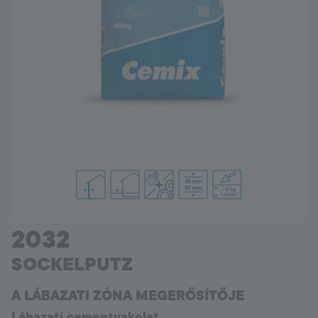
Hungary
Language:
HU
2032
SOCKELPUTZ
A LÁBAZATI ZÓNA MEGERŐSÍTŐJE
Lábazati cementvakolat