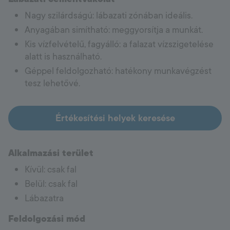
Nagy szilárdságú: lábazati zónában ideális.
Anyagában simítható: meggyorsítja a munkát.
Kis vízfelvételű, fagyálló: a falazat vízszigetelése
alatt is használható.
Géppel feldolgozható: hatékony munkavégzést
tesz lehetővé.
Értékesítési helyek keresése
Alkalmazási terület
Kívül: csak fal
Belül: csak fal
Lábazatra
Feldolgozási mód