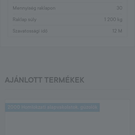
Mennyiség raklapon
30
Raklap súly
1 200 kg
Szavatossági idő
12 M
AJÁNLOTT TERMÉKEK
2000 Homlokzati alapvakolatok, gúzolók