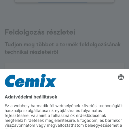
Elfogadás
powered by
Usercentrics Consent
Management Platform
Feldolgozás részletei
Tudjon meg többet a termék feldolgozásának
technikai részleteiről
Alapfelület elvárások
A Sockelputz lábazati cementvakolatot olyan
alapfelületekre hordjuk fel, amelyek megfelelő
szilárdságúak, por- és szennyeződésmentesek. Az
alapfelület hőmérséklete legyen +5°C és +25°C
között.
Alapfelület előkészítés
Mutassa a további