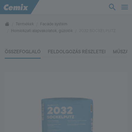
TudásTár
Termékek
Facade system
Homlokzati alapvakolatok, gúzolók
2032 SOCKELPUTZ
Termékek
ÖSSZEFOGLALÓ
FELDOLGOZÁS RÉSZLETEI
MŰSZAK
Támogatás
Cég
Kapcsolat
Vevőszolgálat
+36 88 590 500