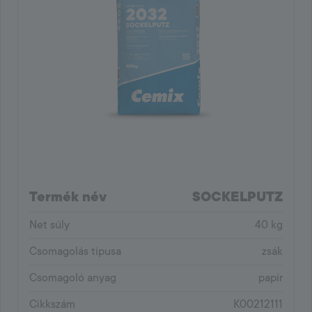
Termék név
SOCKELPUTZ
Net súly
40 kg
Csomagolás típusa
zsák
Csomagoló anyag
papír
Cikkszám
K00212111