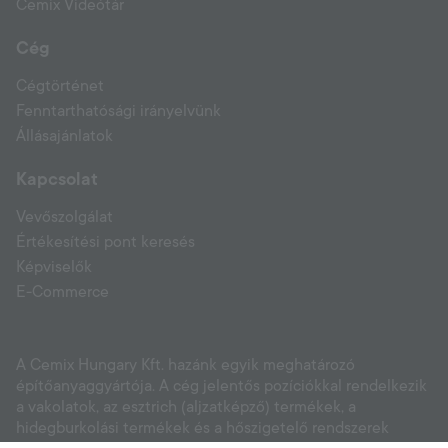
Cemix Videótár
Cég
Cégtörténet
Fenntarthatósági irányelvünk
Állásajánlatok
Kapcsolat
Vevőszolgálat
Értékesítési pont keresés
Képviselők
E-Commerce
A Cemix Hungary Kft. hazánk egyik meghatározó
építőanyaggyártója. A cég jelentős pozíciókkal rendelkezik
a vakolatok, az esztrich (aljzatképző) termékek, a
hidegburkolási termékek és a hőszigetelő rendszerek