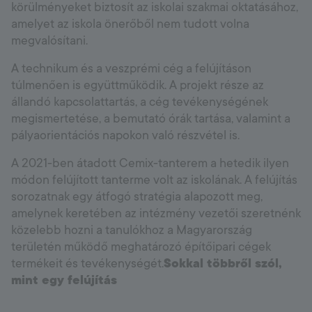
körülményeket biztosít az iskolai szakmai oktatásához,
amelyet az iskola önerőből nem tudott volna
megvalósítani.
A technikum és a veszprémi cég a felújításon
túlmenően is együttműködik. A projekt része az
állandó kapcsolattartás, a cég tevékenységének
megismertetése, a bemutató órák tartása, valamint a
pályaorientációs napokon való részvétel is.
A 2021-ben átadott Cemix-tanterem a hetedik ilyen
módon felújított tanterme volt az iskolának. A felújítás
sorozatnak egy átfogó stratégia alapozott meg,
amelynek keretében az intézmény vezetői szeretnénk
közelebb hozni a tanulókhoz a Magyarország
területén működő meghatározó építőipari cégek
termékeit és tevékenységét.
Sokkal többről szól,
mint egy felújítás