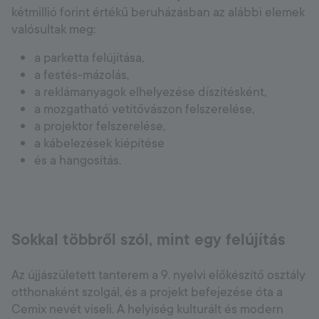
kétmillió forint értékű beruházásban az alábbi elemek
valósultak meg:
a parketta felújítása,
a festés-mázolás,
a reklámanyagok elhelyezése díszítésként,
a mozgatható vetítővászon felszerelése,
a projektor felszerelése,
a kábelezések kiépítése
és a hangosítás.
Sokkal többről szól, mint egy felújítás
Az újjászületett tanterem a 9. nyelvi előkészítő osztály
otthonaként szolgál, és a projekt befejezése óta a
Cemix nevét viseli. A helyiség kulturált és modern