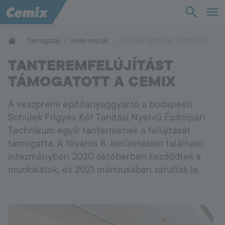
TudásTár
Támogatás
Referenciák
Schulek Építőipar Technikum
TANTEREMFELÚJÍTÁST
Termékek
TÁMOGATOTT A CEMIX
Támogatás
A veszprémi építőanyaggyártó a budapesti
Schulek Frigyes Két Tanítási Nyelvű Építőipari
Cég
Technikum egyik tantermének a felújítását
támogatta. A főváros 8. kerületében található
intézményben 2020 októberben kezdődtek a
Kapcsolat
munkálatok, és 2021 márciusában zárultak le.
Vevőszolgálat
+36 88 590 500